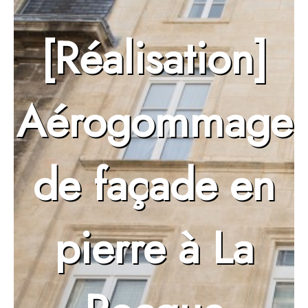
[Réalisation]
Aérogommage
de façade en
pierre à La