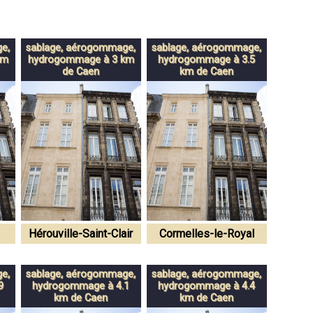
e,
sablage, aérogommage,
sablage, aérogommage,
km
hydrogommage à 3 km
hydrogommage à 3.5
de Caen
km de Caen
Hérouville-Saint-Clair
Cormelles-le-Royal
e,
sablage, aérogommage,
sablage, aérogommage,
9
hydrogommage à 4.1
hydrogommage à 4.4
km de Caen
km de Caen