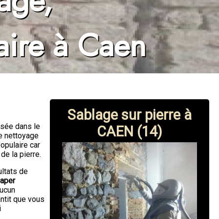
age,
aire à Caen
Sablage sur pierre à
isée dans le
CAEN (14)
e nettoyage
opulaire car
de la pierre.
ultats de
aper
aucun
ntit que vous
i