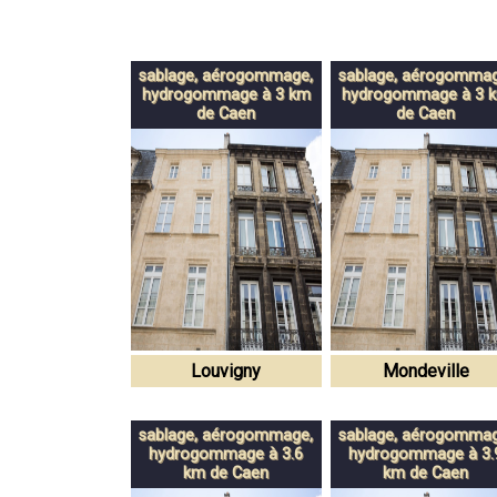
sablage, aérogommage,
sablage, aérogommag
hydrogommage à 3 km
hydrogommage à 3 
de Caen
de Caen
Louvigny
Mondeville
sablage, aérogommage,
sablage, aérogommag
hydrogommage à 3.6
hydrogommage à 3.
km de Caen
km de Caen