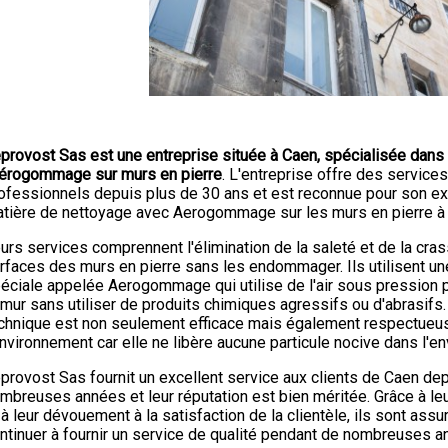
provost Sas est une entreprise située à Caen, spécialisée dans
aérogommage sur murs en pierre
. L'entreprise offre des service
ofessionnels depuis plus de 30 ans et est reconnue pour son ex
tière de nettoyage avec Aerogommage sur les murs en pierre à
urs services comprennent l'élimination de la saleté et de la cra
rfaces des murs en pierre sans les endommager. Ils utilisent un
éciale appelée Aerogommage qui utilise de l'air sous pression 
 mur sans utiliser de produits chimiques agressifs ou d'abrasifs.
chnique est non seulement efficace mais également respectueu
environnement car elle ne libère aucune particule nocive dans l'e
provost Sas fournit un excellent service aux clients de Caen de
mbreuses années et leur réputation est bien méritée. Grâce à le
 à leur dévouement à la satisfaction de la clientèle, ils sont ass
ntinuer à fournir un service de qualité pendant de nombreuses an