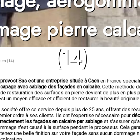
lage, aérogomm
age pierre calc
hydrogommage
(14)
aen (14)
provost Sas est une entreprise située à Caen
en France spécial
capage avec sablage des façades en calcaire
. Cette méthode d
 de restauration des surfaces en pierre devient de plus en plus p
est un moyen efficace et efficient de restaurer la beauté originale 
 société offre ce service depuis plus de 25 ans, offrant des rés
emier ordre à ses clients. Ils ont l'expertise nécessaire pour
déc
rrectement les façades en calcaire par sablage
et s'assurer qu'
mmage n'est causé à la surface pendant le processus. Cela gara
tenez une belle finition sur votre façade sans aucun dommage n
coloration.