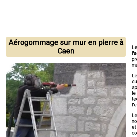
Aérogommage sur mur en pierre à
Le
Caen
l'
pr
ma
Le
su
sp
le
te
l'
Le
no
et
co