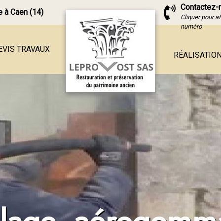
Contactez-
 à Caen (14)
Cliquer pour af
numéro
EVIS TRAVAUX
RÉALISATIO
e en pierre
ierre
ferme
ierre