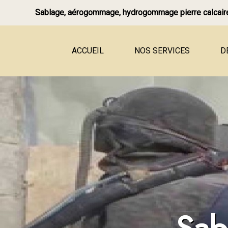
Sablage, aérogommage, hydrogommage pierre calcaire
ACCUEIL
NOS SERVICES
D
Tailleur de pierre
Mur en pierre
Jambage et linteau, fenêtr
Rénovation de façade en p
Joints à la chaux
Terrasse, dallage en pierre
Restauration de château
Restauration de manoir
Restauration de corps de 
Rénovation de maison en p