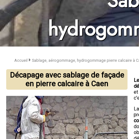
Sab
Ouverture en pierre
hydrogomm
Sablage, aérogommage, 
Enduit à la chaux
Extension de maison
Entreprise de rénovation
Accueil
Sablage, aérogommage, hydrogommage pierre calcaire à C
Décapage avec sablage de façade
Le
en pierre calcaire à Caen
dé
et
c'
La
pr
co
do
ob
dé