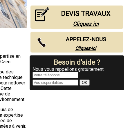
DEVIS TRAVAUX
Cliquez ici
APPELEZ-NOUS
Cliquez-ici
s
pertise en
Besoin d'aide ?
 Caen.
Nous vous rappellons gratuitement.
sse des
e technique
pour nettoyer
 Cette
se de
nvironnement.
puis de
ur expertise
urés de
nées à venir.