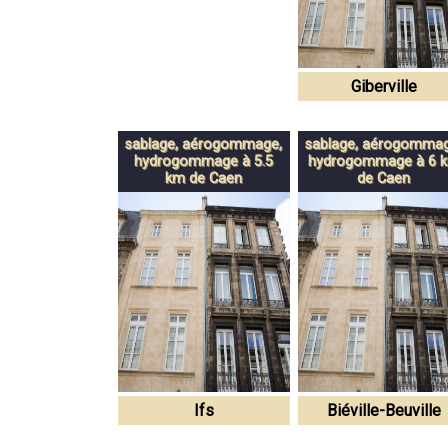
Giberville
sablage, aérogommage,
sablage, aérogommag
hydrogommage à 5.5
hydrogommage à 6 
km de Caen
de Caen
Ifs
Biéville-Beuville