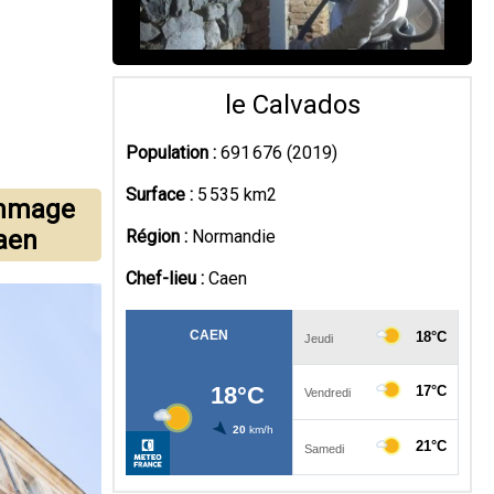
le Calvados
Population :
691 676 (2019)
Surface :
5 535 km2
ommage
Caen
Région :
Normandie
Chef-lieu :
Caen