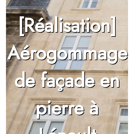
[Réalisation]
Aérogommage
de façade en
pierre à