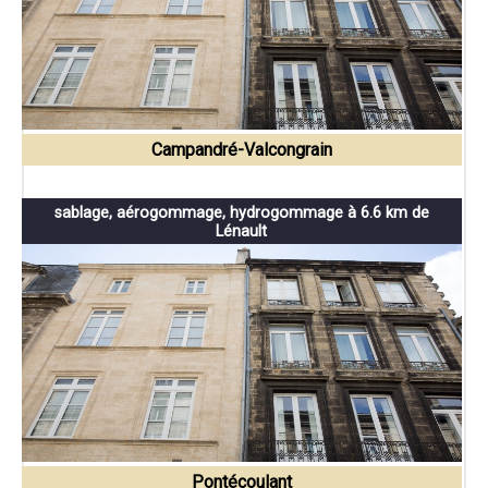
Campandré-Valcongrain
sablage, aérogommage, hydrogommage à 6.6 km de
Lénault
Pontécoulant