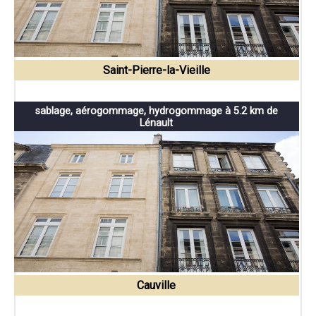
Saint-Pierre-la-Vieille
sablage, aérogommage, hydrogommage à 5.2 km de
Lénault
Cauville