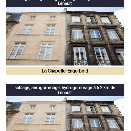
Lénault
La Chapelle-Engerbold
sablage, aérogommage, hydrogommage à 5.2 km de
Lénault