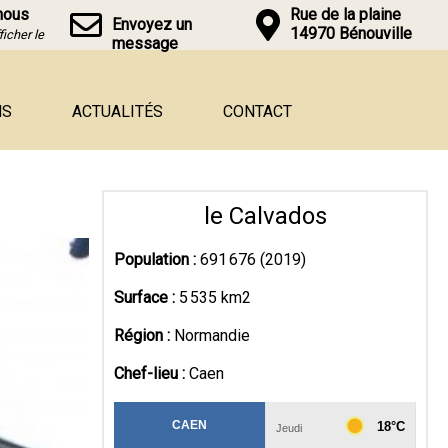
nous
Rue de la plaine
Envoyez un
14970 Bénouville
ficher le
message
NS
ACTUALITÉS
CONTACT
le Calvados
Population :
691 676 (2019)
Surface :
5 535 km2
Région :
Normandie
Chef-lieu :
Caen