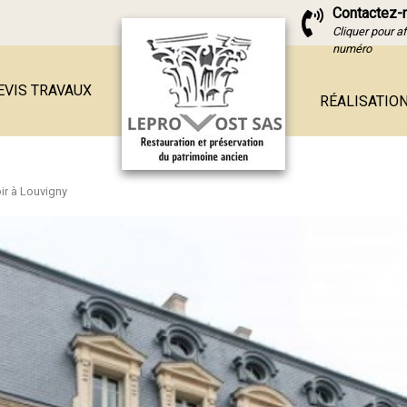
Contactez-
Cliquer pour af
numéro
EVIS TRAVAUX
RÉALISATIO
ir à Louvigny
e en pierre
ierre
ferme
ierre