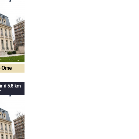
r-Orne
ir à 5.8 km
y