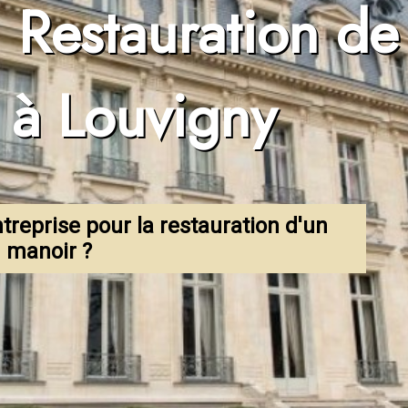
] Restauration de
hydrogommage
 à Louvigny
treprise pour la restauration d'un
manoir ?