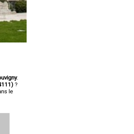
ouvigny
.
14111)
?
ans le