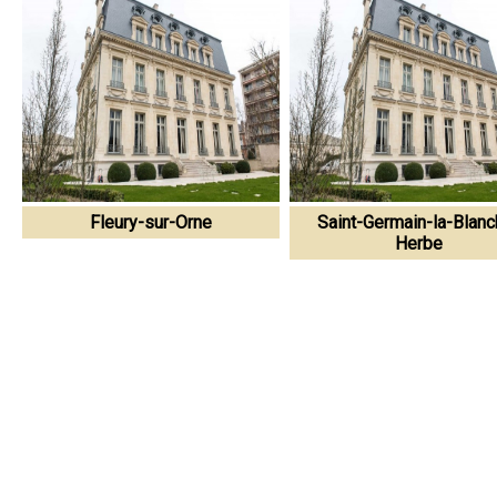
Fleury-sur-Orne
Saint-Germain-la-Blanc
Herbe