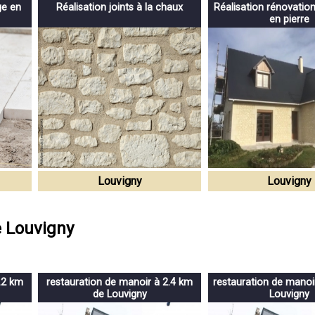
ge en
Réalisation joints à la chaux
Réalisation rénovatio
en pierre
Louvigny
Louvigny
e Louvigny
.2 km
restauration de manoir à 2.4 km
restauration de manoi
de Louvigny
Louvigny