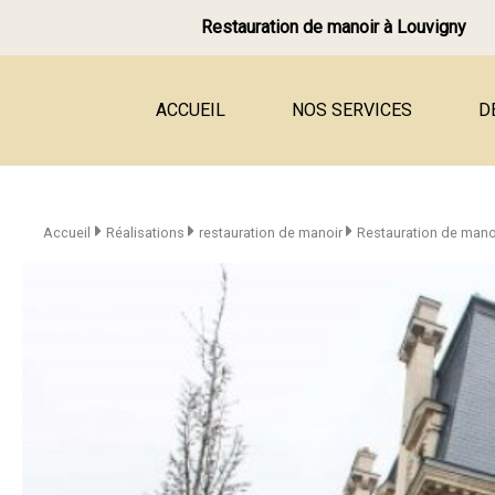
Restauration de manoir à Louvigny
ACCUEIL
NOS SERVICES
D
Tailleur de pierre
Mur en pierre
Accueil
Réalisations
restauration de manoir
Restauration de mano
Jambage et linteau, fenêtr
Rénovation de façade en p
Joints à la chaux
Terrasse, dallage en pierre
Restauration de château
Restauration de manoir
Restauration de corps de 
Rénovation de maison en p