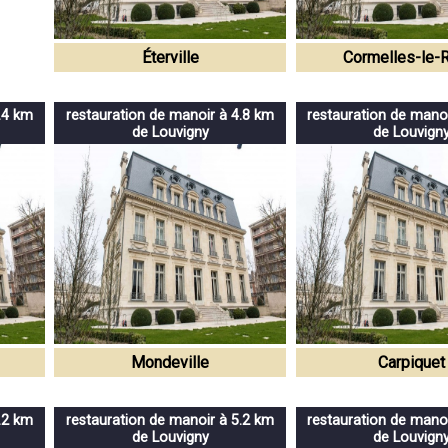
Éterville
Cormelles-le-
.4 km
restauration de manoir à 4.8 km
restauration de mano
de Louvigny
de Louvign
Mondeville
Carpiquet
.2 km
restauration de manoir à 5.2 km
restauration de mano
de Louvigny
de Louvign