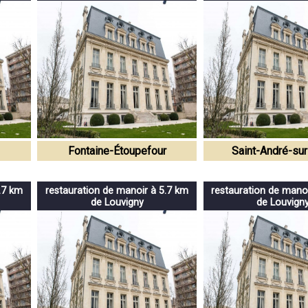
Fontaine-Étoupefour
Saint-André-su
.7 km
restauration de manoir à 5.7 km
restauration de mano
de Louvigny
de Louvign