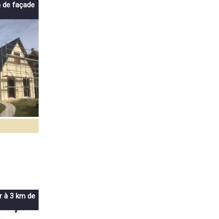
n de façade
r à 3 km de