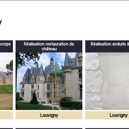
y
 corps
Réalisation restauration de
Réalisation enduits 
château
Louvigny
Louvigny