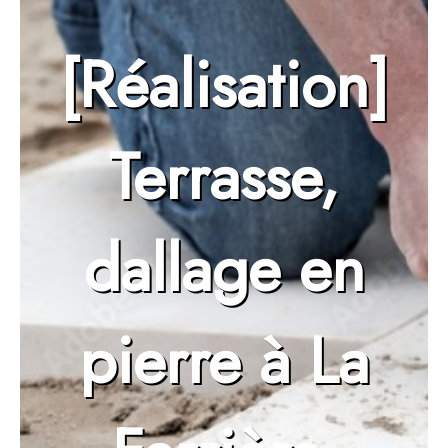
[Réalisation]
Terrasse,
dallage en
pierre à La