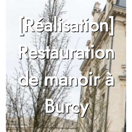
[Réalisation]
Restauration
de manoir à
Burcy