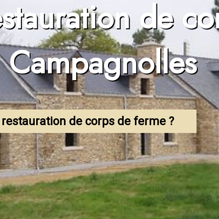
estauration de co
hydrogommage
à Campagnolles
 restauration de corps de ferme ?