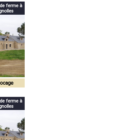
 de ferme à
nolles
Bocage
 de ferme à
nolles