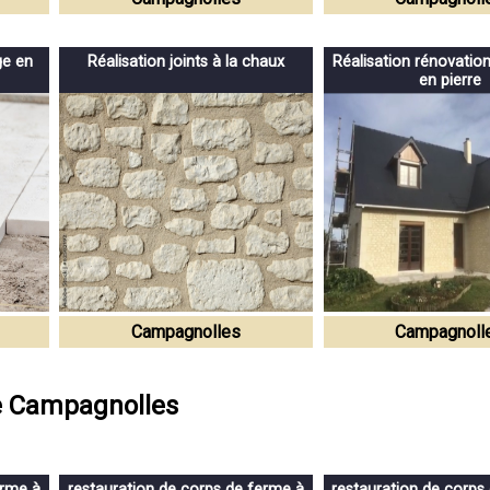
ge en
Réalisation joints à la chaux
Réalisation rénovatio
en pierre
Campagnolles
Campagnoll
de Campagnolles
erme à
restauration de corps de ferme à
restauration de corps