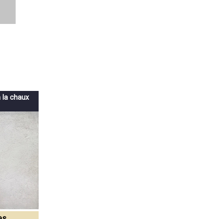
à la chaux
es