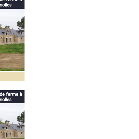
nolles
 de ferme à
nolles