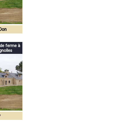
-Don
 de ferme à
nolles
y