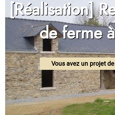
[Réalisation] R
Ouverture en pierre
Sablage, aérogommage, 
Enduit à la chaux
de ferme 
Extension de maison
Entreprise de rénovation
Vous avez un projet de