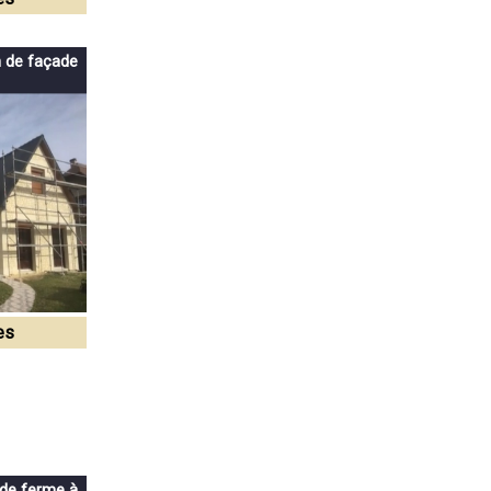
n de façade
es
 de ferme à