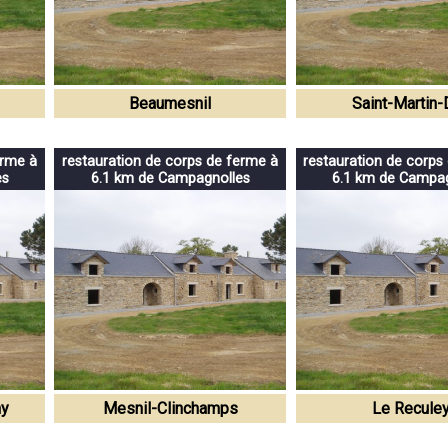
Beaumesnil
Saint-Martin
erme à
restauration de corps de ferme à
restauration de corps
es
6.1 km de Campagnolles
6.1 km de Campag
ny
Mesnil-Clinchamps
Le Recule