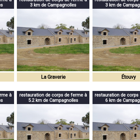
es
3 km de Campagnolles
3 km de Campag
La Graverie
Étouvy
erme à
restauration de corps de ferme à
restauration de corps
es
5.2 km de Campagnolles
6 km de Campag