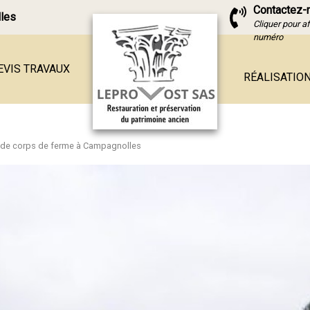
Contactez-
lles
Cliquer pour af
numéro
EVIS TRAVAUX
RÉALISATIO
 de corps de ferme à Campagnolles
e en pierre
ierre
ferme
ierre