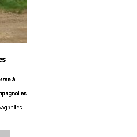
es
erme à
mpagnolles
pagnolles