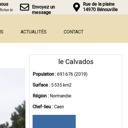
nous
Rue de la plaine
Envoyez un
14970 Bénouville
ficher le
message
NS
ACTUALITÉS
CONTACT
le Calvados
Population :
691 676 (2019)
Surface :
5 535 km2
Région :
Normandie
Chef-lieu :
Caen