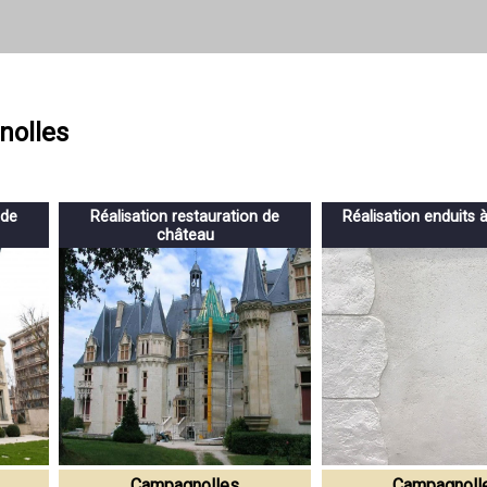
nolles
 de
Réalisation restauration de
Réalisation enduits 
château
Campagnolles
Campagnoll