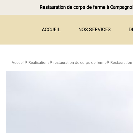
Restauration de corps de ferme à Campagno
ACCUEIL
NOS SERVICES
D
Tailleur de pierre
Mur en pierre
Accueil
Réalisations
restauration de corps de ferme
Restauration
Jambage et linteau, fenêtr
Rénovation de façade en p
Joints à la chaux
Terrasse, dallage en pierre
Restauration de château
Restauration de manoir
Restauration de corps de 
Rénovation de maison en p