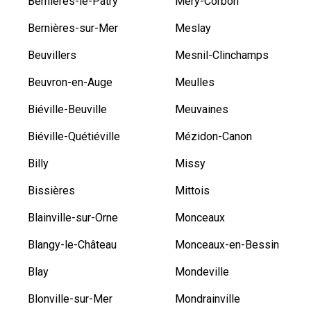
Bernières-le-Patry
Méry-Corbon
Bernières-sur-Mer
Meslay
Beuvillers
Mesnil-Clinchamps
Beuvron-en-Auge
Meulles
Biéville-Beuville
Meuvaines
Biéville-Quétiéville
Mézidon-Canon
Billy
Missy
Bissières
Mittois
Blainville-sur-Orne
Monceaux
Blangy-le-Château
Monceaux-en-Bessin
Blay
Mondeville
Blonville-sur-Mer
Mondrainville