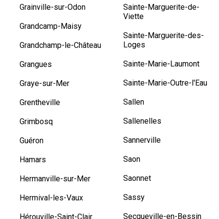
Grainville-sur-Odon
Sainte-Marguerite-de-
Viette
Grandcamp-Maisy
Sainte-Marguerite-des-
Loges
Grandchamp-le-Château
Sainte-Marie-Laumont
Grangues
Sainte-Marie-Outre-l'Eau
Graye-sur-Mer
Sallen
Grentheville
Sallenelles
Grimbosq
Sannerville
Guéron
Saon
Hamars
Saonnet
Hermanville-sur-Mer
Sassy
Hermival-les-Vaux
Secqueville-en-Bessin
Hérouville-Saint-Clair