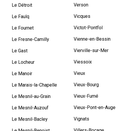
Verson
Le Détroit
Vicques
Le Faulq
Victot-Pontfol
Le Fournet
Vienne-en-Bessin
Le Fresne-Camilly
Vierville-sur-Mer
Le Gast
Viessoix
Le Locheur
Vieux
Le Manoir
Vieux-Bourg
Le Marais-la-Chapelle
Vieux-Fumé
Le Mesnil-au-Grain
Vieux-Pont-en-Auge
Le Mesnil-Auzouf
Vignats
Le Mesnil-Bacley
Villers-Bocage
Le Mesnil-Benoist