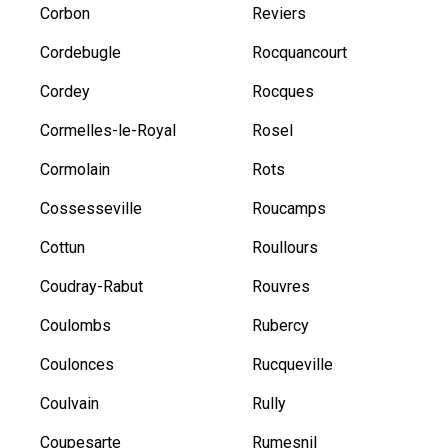
Corbon
Reviers
Cordebugle
Rocquancourt
Cordey
Rocques
Cormelles-le-Royal
Rosel
Cormolain
Rots
Cossesseville
Roucamps
Cottun
Roullours
Coudray-Rabut
Rouvres
Coulombs
Rubercy
Coulonces
Rucqueville
Coulvain
Rully
Coupesarte
Rumesnil