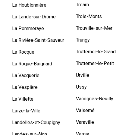
Troarn
La Houblonnière
Trois-Monts
La Lande-sur-Drôme
Trouville-sur-Mer
La Pommeraye
Trungy
La Rivière-Saint-Sauveur
Truttemer-le-Grand
La Rocque
Truttemer-le-Petit
La Roque-Baignard
Urville
La Vacquerie
Ussy
La Vespière
Vacognes-Neuilly
La Villette
Valsemé
Laize-la-Ville
Varaville
Landelles-et-Coupigny
Vassy
Landes-sur-Ajon