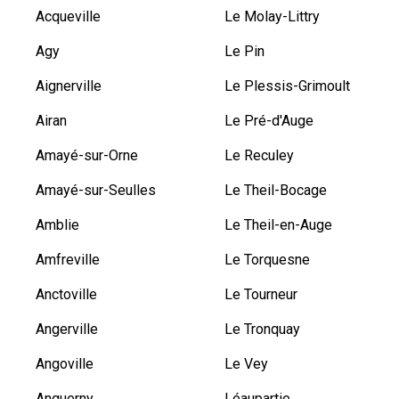
Acqueville
Le Molay-Littry
Agy
Le Pin
Aignerville
Le Plessis-Grimoult
Airan
Le Pré-d'Auge
Amayé-sur-Orne
Le Reculey
Amayé-sur-Seulles
Le Theil-Bocage
Amblie
Le Theil-en-Auge
Amfreville
Le Torquesne
Anctoville
Le Tourneur
Angerville
Le Tronquay
Angoville
Le Vey
Anguerny
Léaupartie