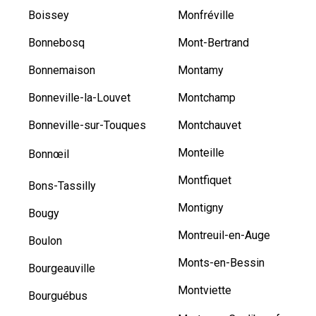
Boissey
Monfréville
Bonnebosq
Mont-Bertrand
Bonnemaison
Montamy
Bonneville-la-Louvet
Montchamp
Bonneville-sur-Touques
Montchauvet
Monteille
Bonnœil
Montfiquet
Bons-Tassilly
Montigny
Bougy
Montreuil-en-Auge
Boulon
Monts-en-Bessin
Bourgeauville
Montviette
Bourguébus