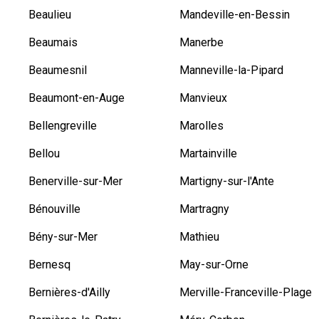
Beaulieu
Mandeville-en-Bessin
Beaumais
Manerbe
Beaumesnil
Manneville-la-Pipard
Beaumont-en-Auge
Manvieux
Bellengreville
Marolles
Bellou
Martainville
Benerville-sur-Mer
Martigny-sur-l'Ante
Bénouville
Martragny
Bény-sur-Mer
Mathieu
Bernesq
May-sur-Orne
Bernières-d'Ailly
Merville-Franceville-Plage