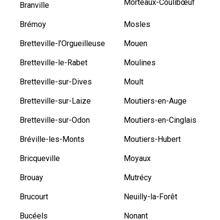
Morteaux-Coulibœuf
Branville
Brémoy
Mosles
Bretteville-l'Orgueilleuse
Mouen
Bretteville-le-Rabet
Moulines
Bretteville-sur-Dives
Moult
Bretteville-sur-Laize
Moutiers-en-Auge
Bretteville-sur-Odon
Moutiers-en-Cinglais
Bréville-les-Monts
Moutiers-Hubert
Bricqueville
Moyaux
Brouay
Mutrécy
Brucourt
Neuilly-la-Forêt
Bucéels
Nonant