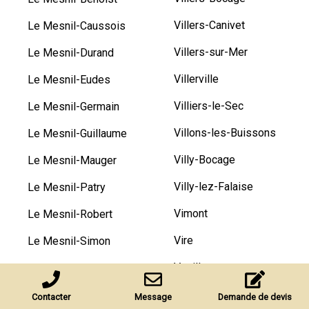
Villers-Canivet
Le Mesnil-Caussois
Villers-sur-Mer
Le Mesnil-Durand
Villerville
Le Mesnil-Eudes
Villiers-le-Sec
Le Mesnil-Germain
Villons-les-Buissons
Le Mesnil-Guillaume
Villy-Bocage
Le Mesnil-Mauger
Villy-lez-Falaise
Le Mesnil-Patry
Vimont
Le Mesnil-Robert
Vire
Le Mesnil-Simon
Vouilly
Le Mesnil-sur-Blangy
Contacter
Message
Demande de devis
LEPROVOST SAS
Nos réalisations
Nos réalisations en rénovation de