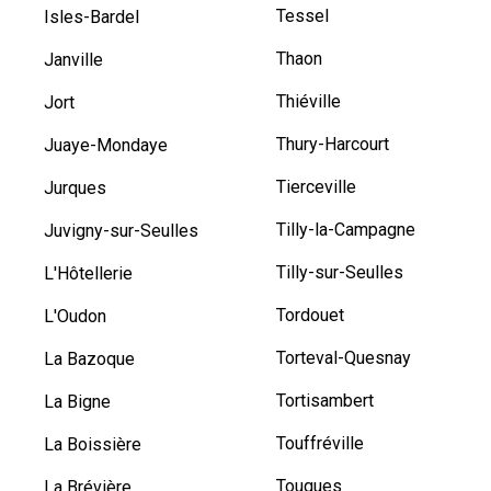
Tessel
Isles-Bardel
Thaon
Janville
Thiéville
Jort
Thury-Harcourt
Juaye-Mondaye
Tierceville
Jurques
Tilly-la-Campagne
Juvigny-sur-Seulles
Tilly-sur-Seulles
L'Hôtellerie
Tordouet
L'Oudon
Torteval-Quesnay
La Bazoque
Tortisambert
La Bigne
Touffréville
La Boissière
Touques
La Brévière