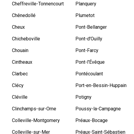
Cheffreville-Tonnencourt
Planquery
Chênedollé
Plumetot
Cheux
Pont-Bellanger
Chicheboville
Pont-d'Ouilly
Chouain
Pont-Farcy
Cintheaux
Pont-l'Évêque
Clarbec
Pontécoulant
Clécy
Port-en-Bessin-Huppain
Cléville
Potigny
Clinchamps-sur-Orne
Poussy-la-Campagne
Colleville-Montgomery
Préaux-Bocage
Colleville-sur-Mer
Préaux-Saint-Sébastien