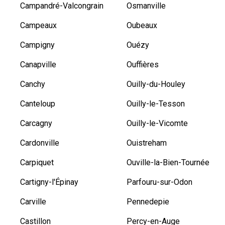
Campandré-Valcongrain
Osmanville
Campeaux
Oubeaux
Campigny
Ouézy
Canapville
Ouffières
Canchy
Ouilly-du-Houley
Canteloup
Ouilly-le-Tesson
Carcagny
Ouilly-le-Vicomte
Cardonville
Ouistreham
Carpiquet
Ouville-la-Bien-Tournée
Cartigny-l'Épinay
Parfouru-sur-Odon
Carville
Pennedepie
Castillon
Percy-en-Auge