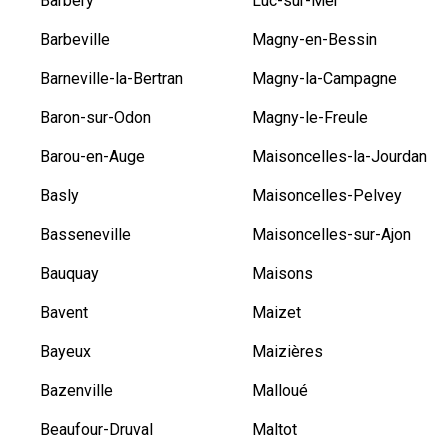
Barbery
Luc-sur-Mer
Barbeville
Magny-en-Bessin
Barneville-la-Bertran
Magny-la-Campagne
Baron-sur-Odon
Magny-le-Freule
Barou-en-Auge
Maisoncelles-la-Jourdan
Basly
Maisoncelles-Pelvey
Basseneville
Maisoncelles-sur-Ajon
Bauquay
Maisons
Bavent
Maizet
Bayeux
Maizières
Bazenville
Malloué
Beaufour-Druval
Maltot